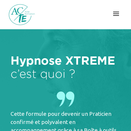
Toggle
navigat
Hypnose XTREME
c’est quoi ?
Cette formule pour devenir un Praticien
confirmé et polyvalent en
accompagnement grâce à sa Boîte à outils